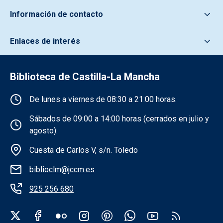
Información de contacto
Enlaces de interés
Biblioteca de Castilla-La Mancha
Información de la institución
De lunes a viernes de 08:30 a 21:00 horas.
Sábados de 09:00 a 14:00 horas (cerrados en julio y
agosto).
Cuesta de Carlos V, s/n. Toledo
biblioclm@jccm.es
925 256 680
Redes sociales institución