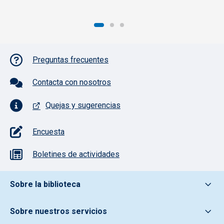
Pie de página con iconos
Preguntas frecuentes
Contacta con nosotros
Quejas y sugerencias
Encuesta
Boletines de actividades
Pie de pagina información
Sobre la biblioteca
Sobre nuestros servicios