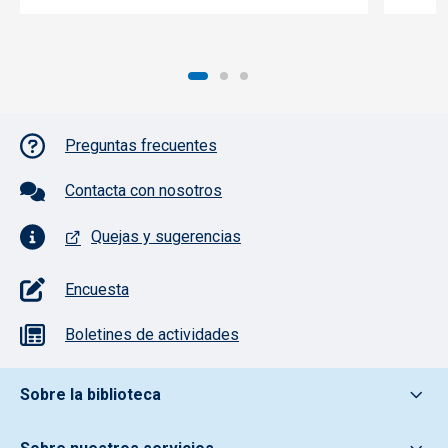
Pie de página con iconos
Preguntas frecuentes
Contacta con nosotros
Quejas y sugerencias
Encuesta
Boletines de actividades
Pie de pagina información
Sobre la biblioteca