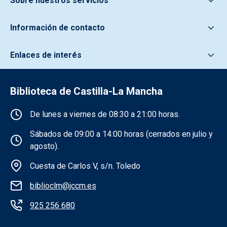
Sobre nuestros servicios
Información de contacto
Enlaces de interés
Biblioteca de Castilla-La Mancha
Información de la institución
De lunes a viernes de 08:30 a 21:00 horas.
Sábados de 09:00 a 14:00 horas (cerrados en julio y
agosto).
Cuesta de Carlos V, s/n. Toledo
biblioclm@jccm.es
925 256 680