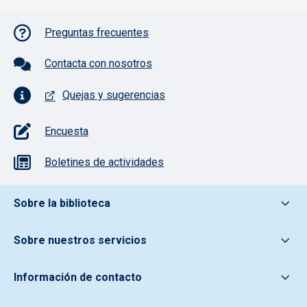
Pie de página con iconos
Preguntas frecuentes
Contacta con nosotros
Quejas y sugerencias
Encuesta
Boletines de actividades
Pie de pagina información
Sobre la biblioteca
Sobre nuestros servicios
Información de contacto