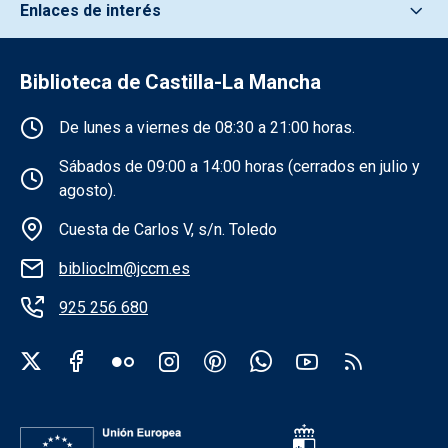
Enlaces de interés
Biblioteca de Castilla-La Mancha
Información de la institución
De lunes a viernes de 08:30 a 21:00 horas.
Sábados de 09:00 a 14:00 horas (cerrados en julio y
agosto).
Cuesta de Carlos V, s/n. Toledo
biblioclm@jccm.es
925 256 680
Redes sociales institución