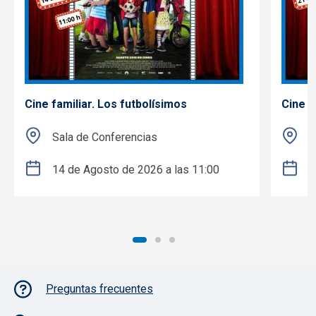
Cine familiar. Los futbolísimos
Cine f
Sala de Conferencias
S
14 de Agosto de 2026 a las 11:00
2
Pie de página con iconos
Preguntas frecuentes