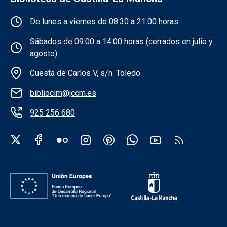
Información de la institución
De lunes a viernes de 08:30 a 21:00 horas.
Sábados de 09:00 a 14:00 horas (cerrados en julio y
agosto).
Cuesta de Carlos V, s/n. Toledo
biblioclm@jccm.es
925 256 680
Redes sociales institución