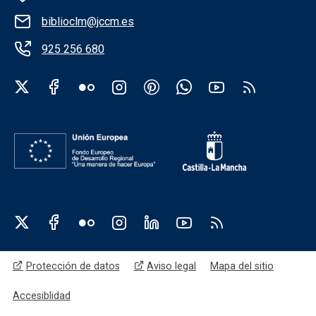
biblioclm@jccm.es
925 256 680
Redes sociales institución
Redes sociales JCCM
Menú legal
Protección de datos
Aviso legal
Mapa del sitio
Accesiblidad