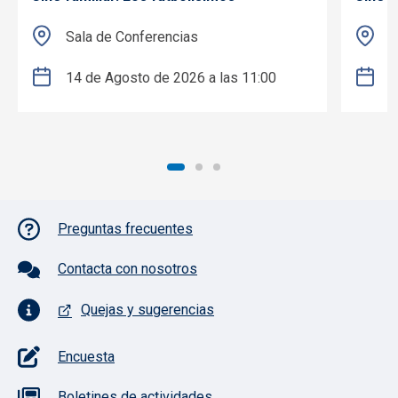
Sala de Conferencias
S
14 de Agosto de 2026 a las 11:00
2
Pie de página con iconos
Preguntas frecuentes
Contacta con nosotros
Quejas y sugerencias
Encuesta
Boletines de actividades