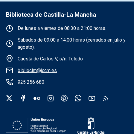
Biblioteca de Castilla-La Mancha
Información de la institución
De lunes a viernes de 08:30 a 21:00 horas.
Sábados de 09:00 a 14:00 horas (cerrados en julio y
agosto).
Cuesta de Carlos V, s/n. Toledo
biblioclm@jccm.es
925 256 680
Redes sociales institución