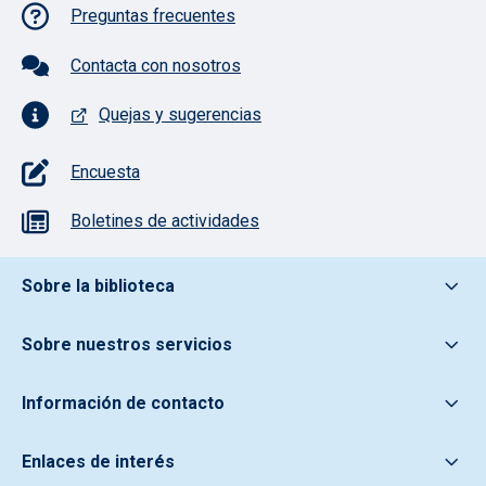
Pie de página con iconos
Preguntas frecuentes
Contacta con nosotros
Quejas y sugerencias
Encuesta
Boletines de actividades
Pie de pagina información
Sobre la biblioteca
Sobre nuestros servicios
Información de contacto
Enlaces de interés