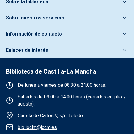
Sobre la biblioteca
Sobre nuestros servicios
Información de contacto
Enlaces de interés
Biblioteca de Castilla-La Mancha
Información de la institución
De lunes a viernes de 08:30 a 21:00 horas.
Sábados de 09:00 a 14:00 horas (cerrados en julio y
agosto).
Cuesta de Carlos V, s/n. Toledo
biblioclm@jccm.es