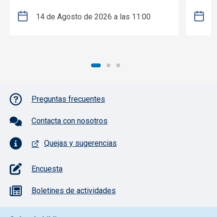
14 de Agosto de 2026 a las 11:00
2
Pie de página con iconos
Preguntas frecuentes
Contacta con nosotros
Quejas y sugerencias
Encuesta
Boletines de actividades
Pie de pagina información