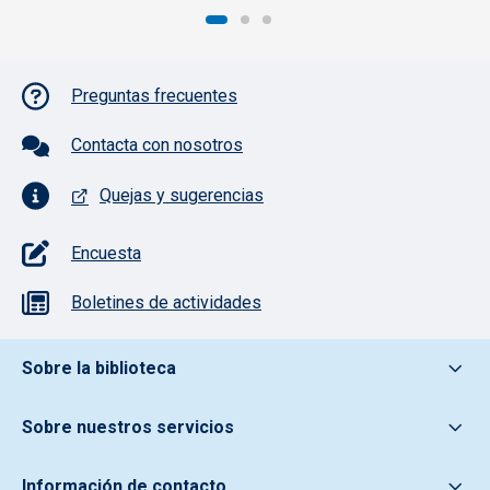
Pie de página con iconos
Preguntas frecuentes
Contacta con nosotros
Quejas y sugerencias
Encuesta
Boletines de actividades
Pie de pagina información
Sobre la biblioteca
Sobre nuestros servicios
Información de contacto