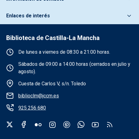
Enlaces de interés
Biblioteca de Castilla-La Mancha
Información de la institución
De lunes a viernes de 08:30 a 21:00 horas.
Sábados de 09:00 a 14:00 horas (cerrados en julio y
agosto).
Cuesta de Carlos V, s/n. Toledo
biblioclm@jccm.es
925 256 680
Redes sociales institución