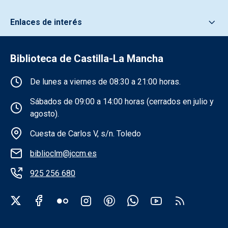
Enlaces de interés
Biblioteca de Castilla-La Mancha
Información de la institución
De lunes a viernes de 08:30 a 21:00 horas.
Sábados de 09:00 a 14:00 horas (cerrados en julio y
agosto).
Cuesta de Carlos V, s/n. Toledo
biblioclm@jccm.es
925 256 680
Redes sociales institución