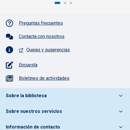
Pie de página con iconos
Preguntas frecuentes
Contacta con nosotros
Quejas y sugerencias
Encuesta
Boletines de actividades
Pie de pagina información
Sobre la biblioteca
Sobre nuestros servicios
Información de contacto