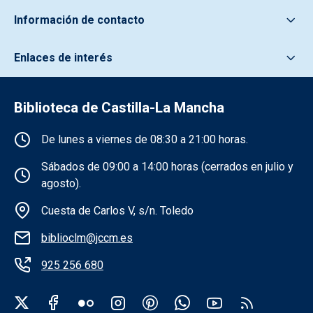
Información de contacto
Enlaces de interés
Biblioteca de Castilla-La Mancha
Información de la institución
De lunes a viernes de 08:30 a 21:00 horas.
Sábados de 09:00 a 14:00 horas (cerrados en julio y
agosto).
Cuesta de Carlos V, s/n. Toledo
biblioclm@jccm.es
925 256 680
Redes sociales institución