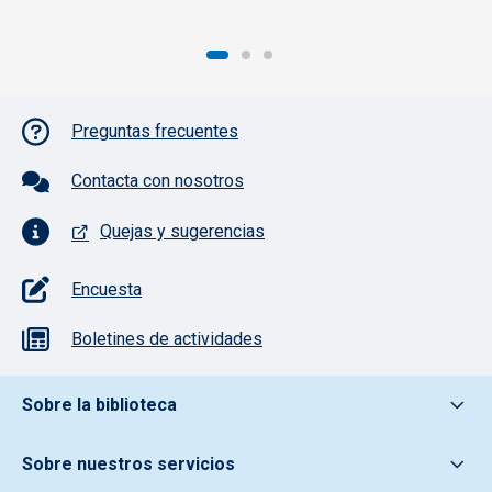
Pie de página con iconos
Preguntas frecuentes
Contacta con nosotros
Quejas y sugerencias
Encuesta
Boletines de actividades
Pie de pagina información
Sobre la biblioteca
Sobre nuestros servicios