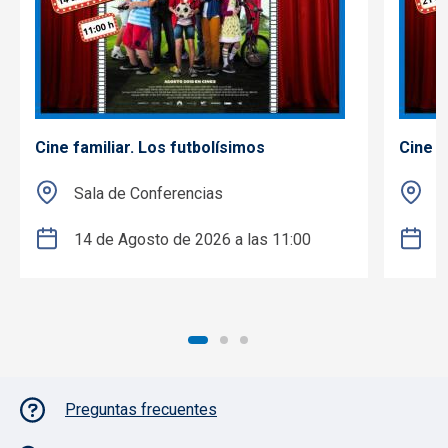
Cine familiar. Los futbolísimos
Cine f
Sala de Conferencias
S
14 de Agosto de 2026 a las 11:00
2
Pie de página con iconos
Preguntas frecuentes