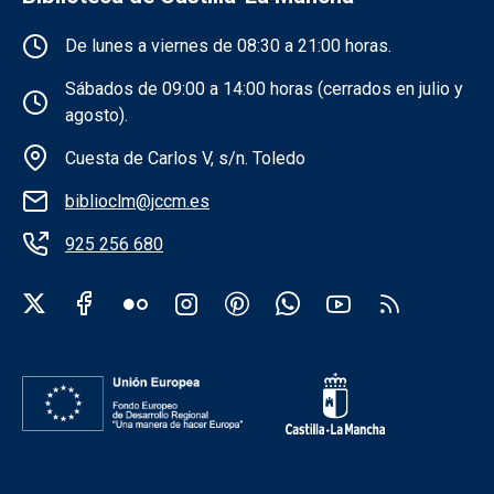
Información de la institución
De lunes a viernes de 08:30 a 21:00 horas.
Sábados de 09:00 a 14:00 horas (cerrados en julio y
agosto).
Cuesta de Carlos V, s/n. Toledo
biblioclm@jccm.es
925 256 680
Redes sociales institución