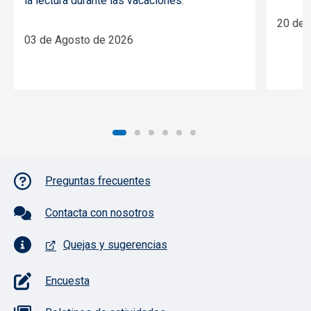
la lectura durante las vacaciones.
20 de 
03 de Agosto de 2026
Pie de página con iconos
Preguntas frecuentes
Contacta con nosotros
Quejas y sugerencias
Encuesta