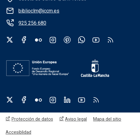
biblioclm@jccm.es
925 256 680
Redes sociales institución
Redes sociales JCCM
Menú legal
Protección de datos
Aviso legal
Mapa del sitio
Accesiblidad