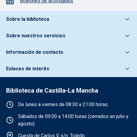
Boletines de actividades
Pie de pagina información
Sobre la biblioteca
Sobre nuestros servicios
Información de contacto
Enlaces de interés
Biblioteca de Castilla-La Mancha
Información de la institución
De lunes a viernes de 08:30 a 21:00 horas.
Sábados de 09:00 a 14:00 horas (cerrados en julio y
agosto).
Cuesta de Carlos V, s/n. Toledo