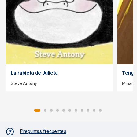
La rabieta de Julieta
Tengo
Steve Antony
Miriam 
Pie de página con iconos
Preguntas frecuentes