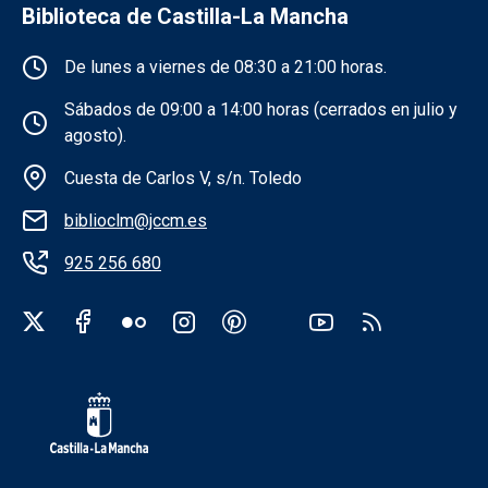
Biblioteca de Castilla-La Mancha
Información de la institución
De lunes a viernes de 08:30 a 21:00 horas.
Sábados de 09:00 a 14:00 horas (cerrados en julio y
agosto).
Cuesta de Carlos V, s/n. Toledo
biblioclm@jccm.es
925 256 680
Redes sociales institución