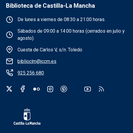
Biblioteca de Castilla-La Mancha
Información de la institución
De lunes a viernes de 08:30 a 21:00 horas.
Sábados de 09:00 a 14:00 horas (cerrados en julio y
agosto).
Cuesta de Carlos V, s/n. Toledo
biblioclm@jccm.es
925 256 680
Redes sociales institución