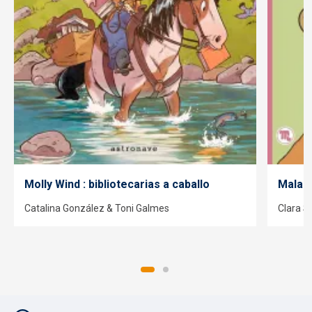
Molly Wind : bibliotecarias a caballo
Malaba
Catalina González & Toni Galmes
Clara S
Pie de página con iconos