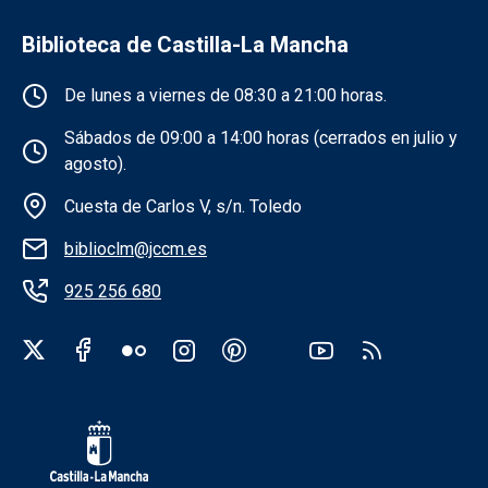
Biblioteca de Castilla-La Mancha
Información de la institución
De lunes a viernes de 08:30 a 21:00 horas.
Sábados de 09:00 a 14:00 horas (cerrados en julio y
agosto).
Cuesta de Carlos V, s/n. Toledo
biblioclm@jccm.es
925 256 680
Redes sociales institución