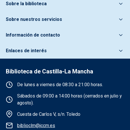
Sobre la biblioteca
Sobre nuestros servicios
Información de contacto
Enlaces de interés
Biblioteca de Castilla-La Mancha
Información de la institución
De lunes a viernes de 08:30 a 21:00 horas.
Sábados de 09:00 a 14:00 horas (cerrados en julio y
agosto).
Cuesta de Carlos V, s/n. Toledo
biblioclm@jccm.es