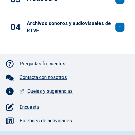
Archivos sonoros y audiovisuales de
RTVE
Pie de página con iconos
Preguntas frecuentes
Contacta con nosotros
Quejas y sugerencias
Encuesta
Boletines de actividades
Pie de pagina información