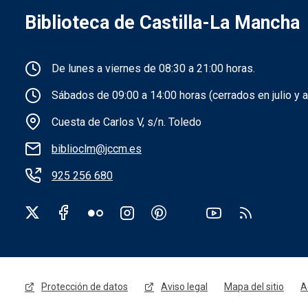
Biblioteca de Castilla-La Mancha
Información de la institución
De lunes a viernes de 08:30 a 21:00 horas.
Sábados de 09:00 a 14:00 horas (cerrados en julio y a
Cuesta de Carlos V, s/n. Toledo
biblioclm@jccm.es
925 256 680
Redes sociales institución
Menú legal
Protección de datos
Aviso legal
Mapa del sitio
A