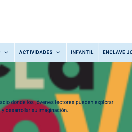
S
ACTIVIDADES
INFANTIL
ENCLAVE J
espacio donde los jóvenes lectores pueden explorar
 y desarrollar su imaginación.