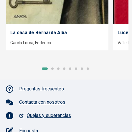
La casa de Bernarda Alba
Luces
García Lorca, Federico
Valle-I
Pie de página con iconos
Preguntas frecuentes
Contacta con nosotros
Quejas y sugerencias
Encuesta