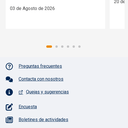
20 de 
03 de Agosto de 2026
Pie de página con iconos
Preguntas frecuentes
Contacta con nosotros
Quejas y sugerencias
Encuesta
Boletines de actividades