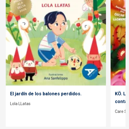
El jardín de los balones perdidos.
KÖ. La
contad
Lola LLatas
Care Sa