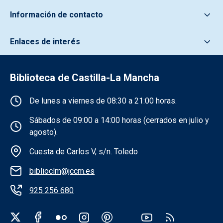
Información de contacto
Enlaces de interés
Biblioteca de Castilla-La Mancha
Información de la institución
De lunes a viernes de 08:30 a 21:00 horas.
Sábados de 09:00 a 14:00 horas (cerrados en julio y
agosto).
Cuesta de Carlos V, s/n. Toledo
biblioclm@jccm.es
925 256 680
Redes sociales institución