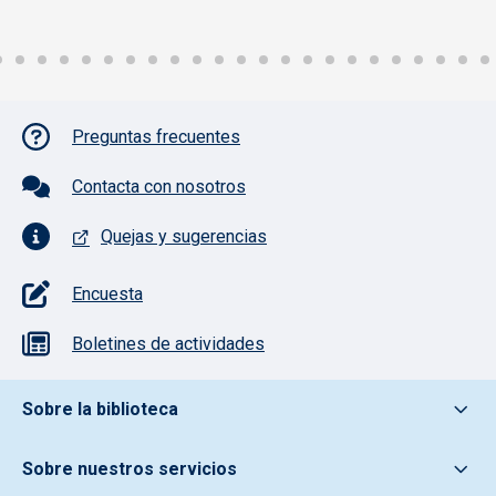
Pie de página con iconos
Preguntas frecuentes
Contacta con nosotros
Quejas y sugerencias
Encuesta
Boletines de actividades
Pie de pagina información
Sobre la biblioteca
Sobre nuestros servicios