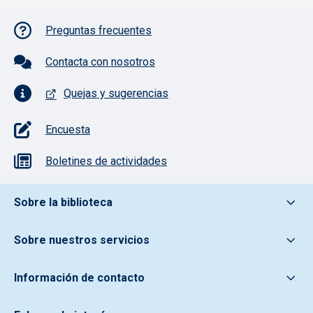
Pie de página con iconos
Preguntas frecuentes
Contacta con nosotros
Quejas y sugerencias
Encuesta
Boletines de actividades
Pie de pagina información
Sobre la biblioteca
Sobre nuestros servicios
Información de contacto