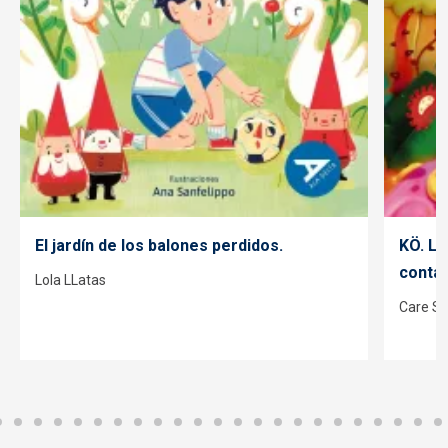
El jardín de los balones perdidos.
KÖ. La
contad
Lola LLatas
Care Sa