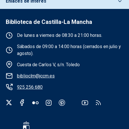
Enlaces de interés
Biblioteca de Castilla-La Mancha
Información de la institución
De lunes a viernes de 08:30 a 21:00 horas.
Sábados de 09:00 a 14:00 horas (cerrados en julio y
agosto).
Cuesta de Carlos V, s/n. Toledo
biblioclm@jccm.es
925 256 680
Redes sociales institución