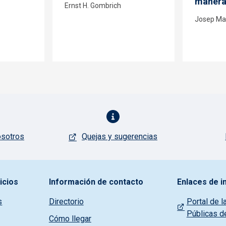
manera 
Ernst H. Gombrich
Josep Mar
osotros
Quejas y sugerencias
icios
Información de contacto
Enlaces de i
s
Directorio
Portal de l
Públicas d
Cómo llegar