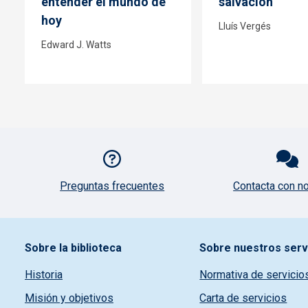
entender el mundo de
salvación
hoy
Lluís Vergés
Edward J. Watts
Pie de página con iconos
Preguntas frecuentes
Contacta con n
Pie de pagina información
Sobre la biblioteca
Sobre nuestros serv
Historia
Normativa de servicio
Misión y objetivos
Carta de servicios