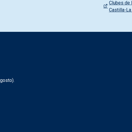
Clubes de l
Castilla-L
gosto).