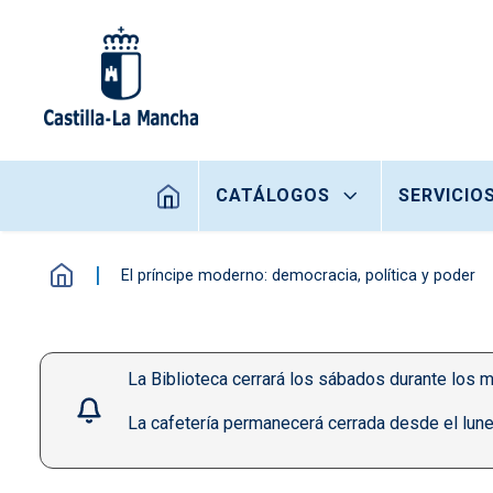
Pasar al contenido principal
Navegación principal
CATÁLOGOS
SERVICIO
El príncipe moderno: democracia, política y poder
La Biblioteca cerrará los sábados durante los m
La cafetería permanecerá cerrada desde el lune