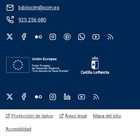
biblioclm@jccm.es
925 256 680
Redes sociales institución
Redes sociales JCCM
Menú legal
Protección de datos
Aviso legal
Mapa del sitio
Accesiblidad