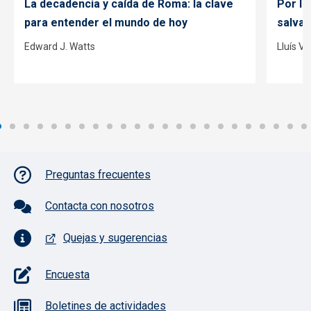
La decadencia y caída de Roma: la clave
Por lo
para entender el mundo de hoy
salvac
Edward J. Watts
Lluís V
Pie de página con iconos
Preguntas frecuentes
Contacta con nosotros
Quejas y sugerencias
Encuesta
Boletines de actividades