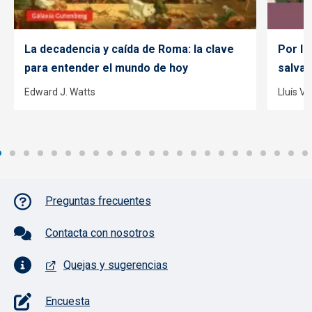
La decadencia y caída de Roma: la clave
Por lo
para entender el mundo de hoy
salvac
Edward J. Watts
Lluís V
Pie de página con iconos
Preguntas frecuentes
Contacta con nosotros
Quejas y sugerencias
Encuesta