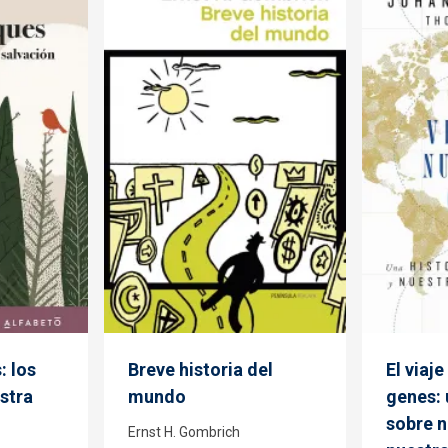
: los
Breve historia del
El viaj
stra
mundo
genes: 
sobre n
Ernst H. Gombrich