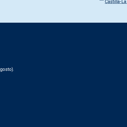
Castilla-L
gosto).
Redes