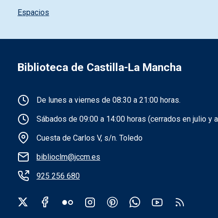
Espacios
Biblioteca de Castilla-La Mancha
Información de la institución
De lunes a viernes de 08:30 a 21:00 horas.
Sábados de 09:00 a 14:00 horas (cerrados en julio y a
Cuesta de Carlos V, s/n. Toledo
biblioclm@jccm.es
925 256 680
Redes sociales institución