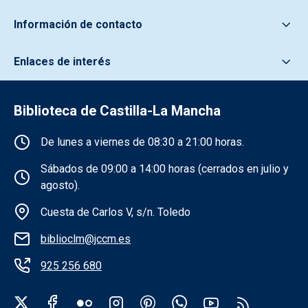
Información de contacto
Enlaces de interés
Biblioteca de Castilla-La Mancha
Información de la institución
De lunes a viernes de 08:30 a 21:00 horas.
Sábados de 09:00 a 14:00 horas (cerrados en julio y
agosto).
Cuesta de Carlos V, s/n. Toledo
biblioclm@jccm.es
925 256 680
Redes sociales institución