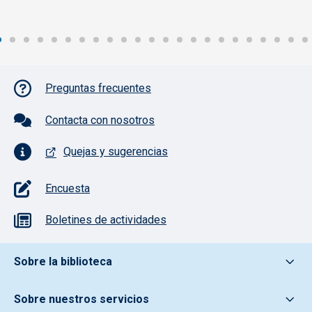
Pie de página con iconos
Preguntas frecuentes
Contacta con nosotros
Quejas y sugerencias
Encuesta
Boletines de actividades
Pie de pagina información
Sobre la biblioteca
Sobre nuestros servicios