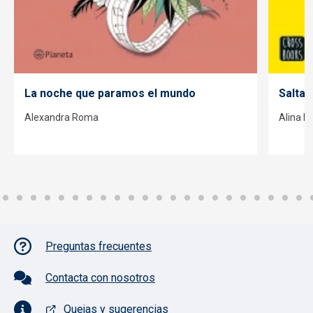
La noche que paramos el mundo
Saltan
Alexandra Roma
Alina N
Pie de página con iconos
Preguntas frecuentes
Contacta con nosotros
Quejas y sugerencias