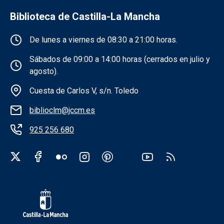
Biblioteca de Castilla-La Mancha
Información de la institución
De lunes a viernes de 08:30 a 21:00 horas.
Sábados de 09:00 a 14:00 horas (cerrados en julio y
agosto).
Cuesta de Carlos V, s/n. Toledo
biblioclm@jccm.es
925 256 680
Redes sociales institución