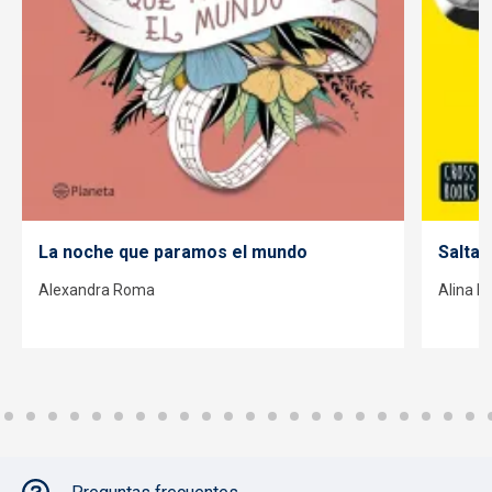
La noche que paramos el mundo
Saltan
Alexandra Roma
Alina N
Pie de página con iconos