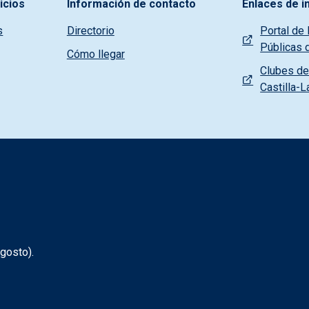
icios
Información de contacto
Enlaces de i
s
Directorio
Portal de 
Públicas 
Cómo llegar
Clubes de 
Castilla-
gosto).