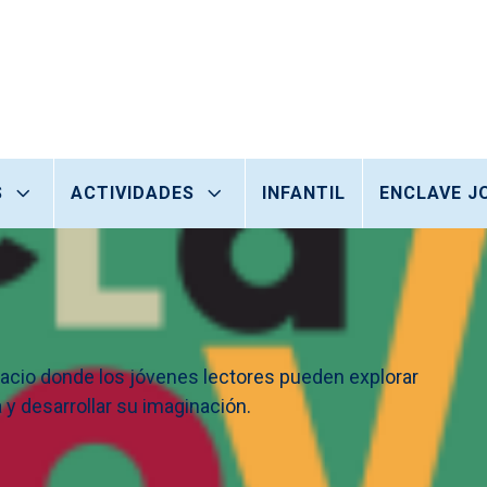
S
ACTIVIDADES
INFANTIL
ENCLAVE J
espacio donde los jóvenes lectores pueden explorar
 y desarrollar su imaginación.