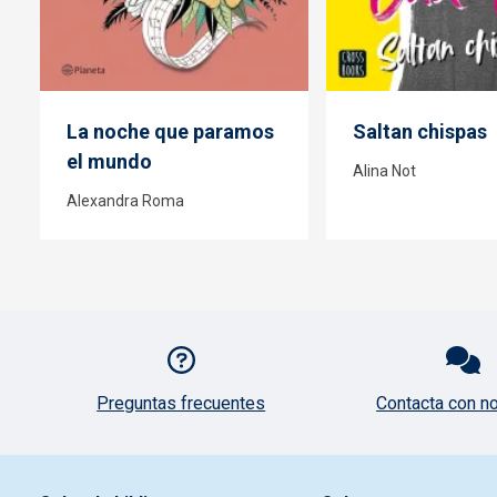
La noche que paramos
Saltan chispas
el mundo
Alina Not
Alexandra Roma
Pie de página con iconos
Preguntas frecuentes
Contacta con n
Pie de pagina información