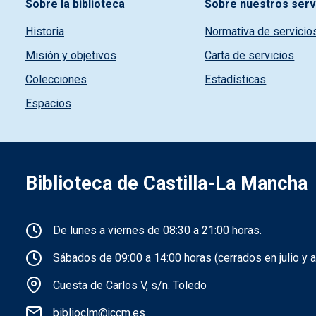
Sobre la biblioteca
Sobre nuestros serv
Historia
Normativa de servicio
Misión y objetivos
Carta de servicios
Colecciones
Estadísticas
Espacios
Biblioteca de Castilla-La Mancha
Información de la institución
De lunes a viernes de 08:30 a 21:00 horas.
Sábados de 09:00 a 14:00 horas (cerrados en julio y a
Cuesta de Carlos V, s/n. Toledo
biblioclm@jccm.es