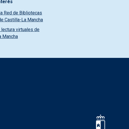
nterés
la Red de Bibliotecas
de Castilla-La Mancha
lectura virtuales de
La Mancha