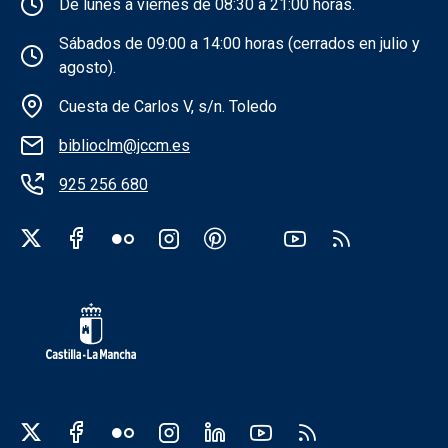
Información de la institución
De lunes a viernes de 08:30 a 21:00 horas.
Sábados de 09:00 a 14:00 horas (cerrados en julio y
agosto).
Cuesta de Carlos V, s/n. Toledo
biblioclm@jccm.es
925 256 680
Redes sociales institución
Redes sociales JCCM