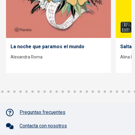
La noche que paramos el mundo
Saltan
Alexandra Roma
Alina N
Pie de página con iconos
Preguntas frecuentes
Contacta con nosotros