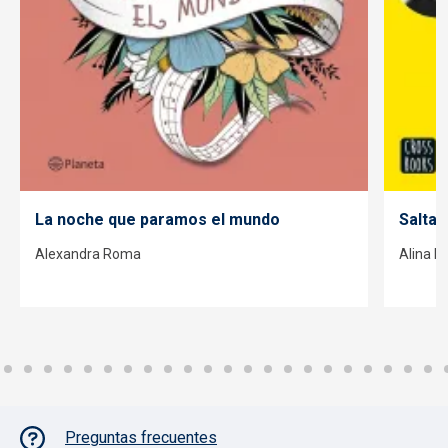
La noche que paramos el mundo
Saltan
Alexandra Roma
Alina N
Pie de página con iconos
Preguntas frecuentes