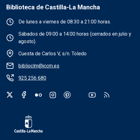
Biblioteca de Castilla-La Mancha
Información de la institución
De lunes a viernes de 08:30 a 21:00 horas.
Sábados de 09:00 a 14:00 horas (cerrados en julio y
agosto).
Cuesta de Carlos V, s/n. Toledo
biblioclm@jccm.es
925 256 680
Redes sociales institución