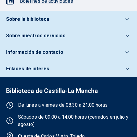
Boletines de actividades
Pie de pagina información
Sobre la biblioteca
Sobre nuestros servicios
Información de contacto
Enlaces de interés
Biblioteca de Castilla-La Mancha
Información de la institución
De lunes a viernes de 08:30 a 21:00 horas.
Sábados de 09:00 a 14:00 horas (cerrados en julio y
agosto).
Cuesta de Carlos V, s/n. Toledo