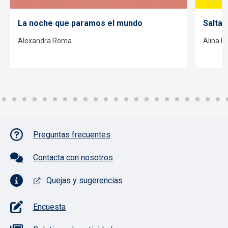
La noche que paramos el mundo
Saltan
Alexandra Roma
Alina N
Pie de página con iconos
Preguntas frecuentes
Contacta con nosotros
Quejas y sugerencias
Encuesta